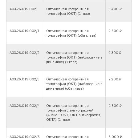
Вс:
Пн-Пт:
9:00-19:00
ул. Минаева
выходной
Сб:
9:00-16:00
А03.26.019.002
Оптическая когерентная
1 400 ₽
38.1
томография (ОКТ) (1 глаз)
Контакты
Социальные
сети
8 (8422) 30-30-
60
coo73@bk.ru
А03.26.019.002/1
Оптическая когерентная
2 600 ₽
томография (ОКТ) (оба глаза)
О центре
Прайс-лист
А03.26.019.002/2
Оптическая когерентная
1 300 ₽
Направления деятельности
томография (ОКТ) (наблюдение в
динамике) (1 глаз)
Врачи
Пациентам
А03.26.019.002/3
Оптическая когерентная
2 200 ₽
Специалистам
томография (ОКТ) (наблюдение в
динамике) (оба глаза)
Контакты
А03.26.019.002/4
Оптическая когерентная
1 500 ₽
Версия для слабовидящих
томография с ангиографией
(Ангио – ОКТ, ОКТ ангиография,
ОКТА) (1 глаз)
18+ ИМЕЮТСЯ ПРОТИВОПОКАЗАНИЯ.
НЕОБХОДИМО ПРОКОНСУЛЬТИРОВАТЬСЯ
А03.26.019.002/5
Оптическая когерентная
3 000 ₽