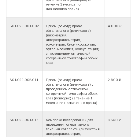
течение 1 месяца по
назначению врача)
B01.029.001.002
Прием (осмотр) врача-
4 000 ₽
офтальмолога (ретинолога)
(визометрия,
авторефрактометрия,
тонометрия, биомикроскопия,
офтальмоскопия, консультация)
с проведением оптической
когерентной томографии обоих
глаз
B01.029.002.011
Прием (осмотр) врача-
2 800 ₽
офтальмолога (ретинолога) с
проведением оптической
когерентной томографии обоих
глаз (повторно) (в течение 1
месяца по назначению врача)
В01.029.001.016
Комплекс исследований для
3 500 ₽
проведения оперативного
лечения катаракты (визометрия,
авторефрактометрия,