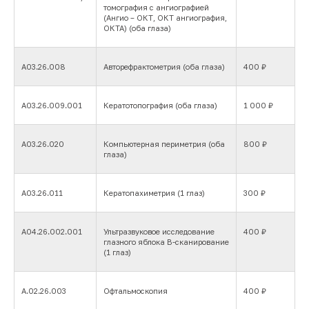
СО СПЕЦИАЛИСТОМ.
томография с ангиографией
(Ангио – ОКТ, ОКТ ангиография,
ОКТА) (оба глаза)
А03.26.008
Авторефрактометрия (оба глаза)
400 ₽
А03.26.009.001
Кератотопография (оба глаза)
1 000 ₽
А03.26.020
Компьютерная периметрия (оба
800 ₽
глаза)
А03.26.011
Кератопахиметрия (1 глаз)
300 ₽
A04.26.002.001
Ультразвуковое исследование
400 ₽
глазного яблока В-сканирование
(1 глаз)
А.02.26.003
Офтальмоскопия
400 ₽