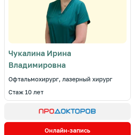
Владимировна
Офтальмохирург, лазерный хирург
Стаж 10 лет
Онлайн-запись
Образование и повышение
квалификации
В 2015 г.
закончила Ульяновский
государственный университет по специальности
лечебное дело.
В 2016 г.
проходила интернатуру по
офтальмологии в УлГУ
В 2016 г.
прошла повышение квалификации по
профпатологии в г. Ульяновск