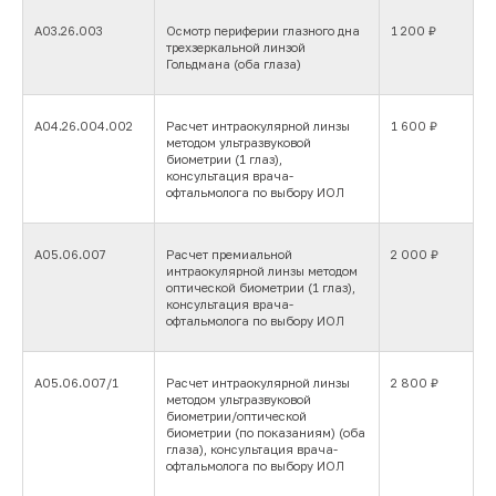
Раз
А03.26.003
Осмотр периферии глазного дна
1 200 ₽
трехзеркальной линзой
Гольдмана (оба глаза)
A04.26.004.002
Расчет интраокулярной линзы
1 600 ₽
методом ультразвуковой
биометрии (1 глаз),
Оставьте и Вы свой отзыв на:
консультация врача-
офтальмолога по выбору ИОЛ
А05.06.007
Расчет премиальной
2 000 ₽
интраокулярной линзы методом
оптической биометрии (1 глаз),
консультация врача-
офтальмолога по выбору ИОЛ
А05.06.007/1
Расчет интраокулярной линзы
2 800 ₽
методом ультразвуковой
биометрии/оптической
биометрии (по показаниям) (оба
глаза), консультация врача-
офтальмолога по выбору ИОЛ
г. Ульяновск