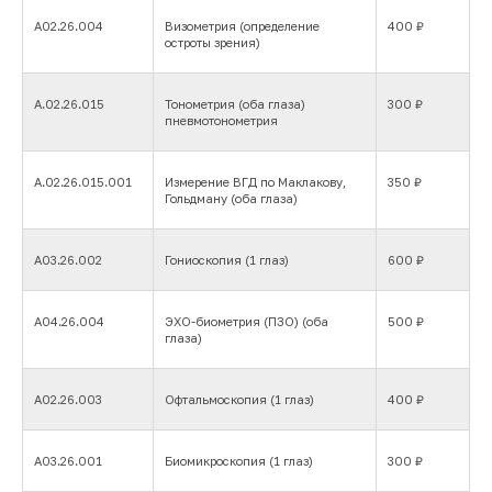
А02.26.004
Визометрия (определение
400 ₽
остроты зрения)
А.02.26.015
Тонометрия (оба глаза)
300 ₽
пневмотонометрия
А.02.26.015.001
Измерение ВГД по Маклакову,
350 ₽
Гольдману (оба глаза)
A03.26.002
Гониоскопия (1 глаз)
600 ₽
Прайс-лист
A04.26.004
ЭХО-биометрия (ПЗО) (оба
500 ₽
глаза)
А02.26.003
Офтальмоскопия (1 глаз)
400 ₽
Отзывы
А03.26.001
Биомикроскопия (1 глаз)
300 ₽