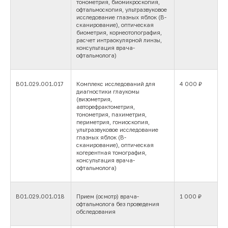
тонометрия, биомикроскопия,
офтальмоскопия, ультразвуковое
исследование глазных яблок (В-
сканирование), оптическая
биометрия, корнеотопография,
расчет интраокулярной линзы,
консультация врача-
офтальмолога)
В01.029.001.017
Комплекс исследований для
4 000 ₽
диагностики глаукомы
(визометрия,
авторефрактометрия,
тонометрия, пахиметрия,
периметрия, гониоскопия,
ультразвуковое исследование
глазных яблок (В-
сканирование), оптическая
когерентная томография,
консультация врача-
офтальмолога)
В01.029.001.018
Прием (осмотр) врача-
1 000 ₽
офтальмолога без проведения
обследования